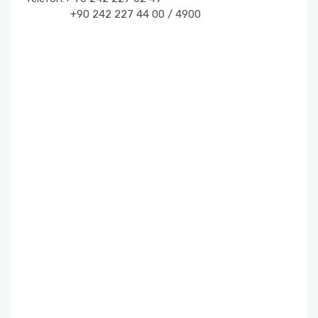
SINAVLAR
+90 242 227 44 00 / 4900
ÖĞRENCİ TEMSİLCİLİĞİ
FORMLAR
STAJ İŞLEMLERİ
ÇAP-YANDAL