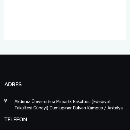
SINAVLAR
ÖĞRENCİ TEMSİLCİLİĞİ
FORMLAR
STAJ İŞLEMLERİ
ÇAP-YANDAL
ADRES
Akdeniz Üniversitesi Mimarlık Fakültesi (Edebiyat
Fakültesi Güneyi) Dumlupınar Bulvarı Kampüs / Antalya
TELEFON